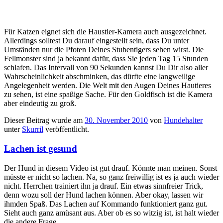
Für Katzen eignet sich die Haustier-Kamera auch ausgezeichnet.
Allerdings solltest Du darauf eingestellt sein, dass Du unter
Umständen nur die Pfoten Deines Stubentigers sehen wirst. Die
Fellmonster sind ja bekannt dafür, dass Sie jeden Tag 15 Stunden
schlafen. Das Intervall von 90 Sekunden kannst Du Dir also aller
Wahrscheinlichkeit abschminken, das dürfte eine langweilige
Angelegenheit werden. Die Welt mit den Augen Deines Hautieres
zu sehen, ist eine spaßige Sache. Für den Goldfisch ist die Kamera
aber eindeutig zu groß.
Dieser Beitrag wurde am
30. November 2010
von
Hundehalter
unter
Skurril
veröffentlicht.
Lachen ist gesund
Der Hund in diesem Video ist gut drauf. Könnte man meinen. Sonst
müsste er nicht so lachen. Na, so ganz freiwillig ist es ja auch wieder
nicht. Herrchen trainiert ihn ja drauf. Ein etwas sinnfreier Trick,
denn wozu soll der Hund lachen können. Aber okay, lassen wir
ihmden Spaß. Das Lachen auf Kommando funktioniert ganz gut.
Sieht auch ganz amüsant aus. Aber ob es so witzig ist, ist halt wieder
die andere Frage.