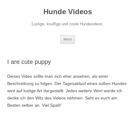
Zum
Inhalt
Hunde Videos
springen
Lustige, knuffige und coole Hundevideos.
Menü
I are cute puppy
Dieses Video sollte man sich eher ansehen, als einer
Beschreibung zu folgen. Der Tagesablauf eines süßen Hundes
wird auf lustige Art dargestellt. Jedes weitere Wort würde ich
denke ich den Witz des Videos nehmen. Seht es euch am
Besten selber an. Viel Spaß!