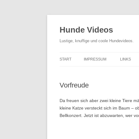
Zum
Inhalt
springen
Hunde Videos
Lustige, knuffige und coole Hundevideos.
START
IMPRESSUM
LINKS
Vorfreude
Da freuen sich aber zwei kleine Tiere m
kleine Katze versteckt sich im Baum – o
Bellkonzert. Jetzt ist abzuwarten, wer v