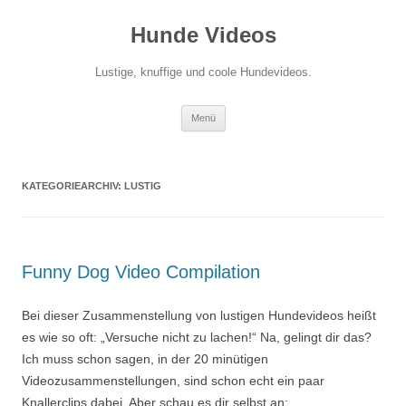
Zum
Inhalt
Hunde Videos
springen
Lustige, knuffige und coole Hundevideos.
Menü
KATEGORIEARCHIV:
LUSTIG
Funny Dog Video Compilation
Bei dieser Zusammenstellung von lustigen Hundevideos heißt
es wie so oft: „Versuche nicht zu lachen!“ Na, gelingt dir das?
Ich muss schon sagen, in der 20 minütigen
Videozusammenstellungen, sind schon echt ein paar
Knallerclips dabei. Aber schau es dir selbst an: